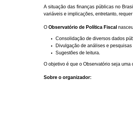
ó
A situação das finanças públicas no Bra
a
variáveis e implicações, entretanto, requ
r
l
i
O
Observatório de Política Fiscal
nasceu 
Consolidação de diversos dados públi
o
Divulgação de análises e pesquisas
d
Sugestões de leitura.
O objetivo é que o Observatório seja uma 
e
P
Sobre o organizador:
o
l
í
t