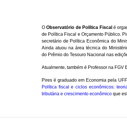
i
c
O
Observatório de Política Fiscal
é orga
a
de Política Fiscal e Orçamento Público. P
secretário de Política Econômica do Mi
F
Ainda atuou na área técnica do Ministé
i
do Prêmio do Tesouro Nacional nas ediçõ
s
Atualmente, também é Professor na FGV E
c
Pires é graduado em Economia pela UFF,
Política fiscal e ciclos econômicos: teor
a
tributária e crescimento econômico
que est
l