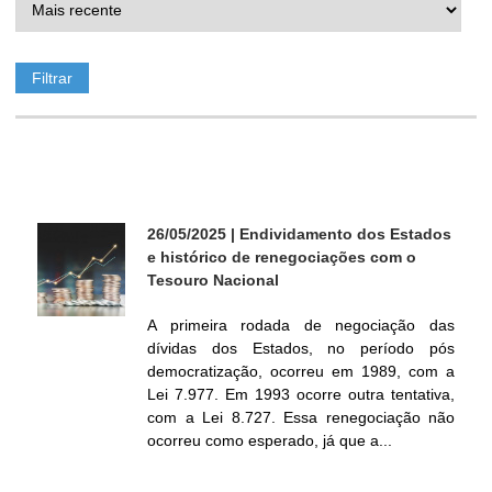
ó
r
i
o
26/05/2025
| Endividamento dos Estados
d
e histórico de renegociações com o
Tesouro Nacional
e
A primeira rodada de negociação das
dívidas dos Estados, no período pós
P
democratização, ocorreu em 1989, com a
Lei 7.977. Em 1993 ocorre outra tentativa,
o
com a Lei 8.727. Essa renegociação não
ocorreu como esperado, já que a...
l