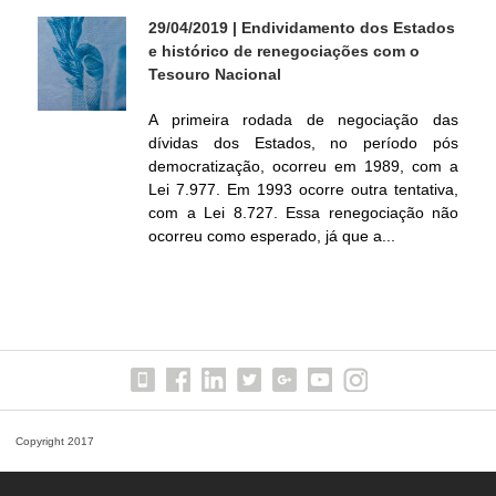
í
29/04/2019
| Endividamento dos Estados
e histórico de renegociações com o
t
Tesouro Nacional
i
A primeira rodada de negociação das
dívidas dos Estados, no período pós
democratização, ocorreu em 1989, com a
c
Lei 7.977. Em 1993 ocorre outra tentativa,
com a Lei 8.727. Essa renegociação não
a
ocorreu como esperado, já que a...
F
i
s
c
Copyright 2017
a