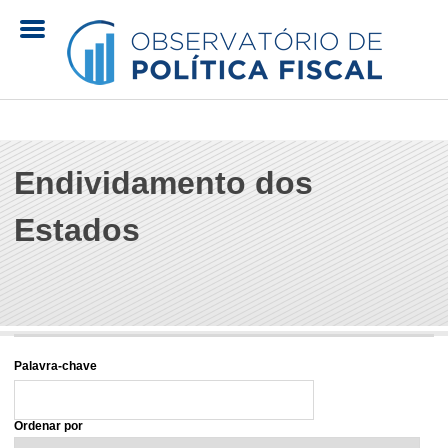
Pular
para
o
O
conteúdo
principal
b
Endividamento dos
s
Estados
e
r
v
Palavra-chave
a
Ordenar por
t