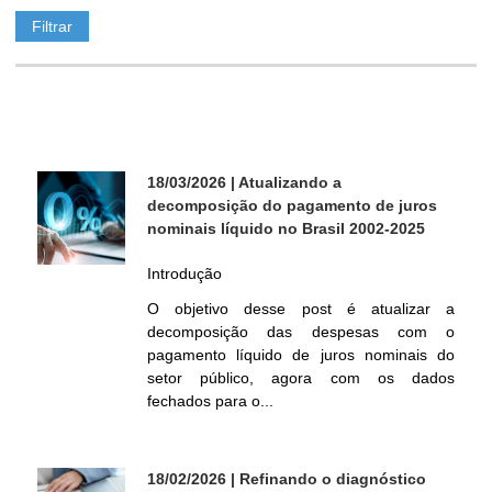
ó
r
i
18/03/2026
| Atualizando a
o
decomposição do pagamento de juros
nominais líquido no Brasil 2002-2025
d
Introdução
e
O objetivo desse post é atualizar a
decomposição das despesas com o
P
pagamento líquido de juros nominais do
setor público, agora com os dados
fechados para o...
o
l
18/02/2026
| Refinando o diagnóstico