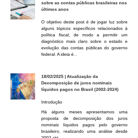
sobre as contas públicas brasileiras nos
í
últimos anos
t
O objetivo deste post é de jogar luz sobre
alguns tópicos específicos relacionados à
i
política fiscal, de modo a permitir um
diagnóstico mais claro sobre o estado e
c
evolução das contas públicas do governo
federal. A ideia é...
a
F
18/02/2025
| Atualização da
Decomposição de juros nominais
líquidos pagos no Brasil (2002-2024)
i
Introdução
s
Há alguns meses apresentamos uma
proposta de decomposição dos juros
c
nominais líquidos pagos pelo governo
brasileiro, realizando uma análise desde
a
2002 até...