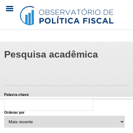
Pular
para
o
O
conteúdo
principal
b
Pesquisa acadêmica
s
e
r
Palavra-chave
v
Ordenar por
a
t