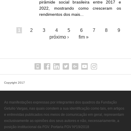
pirâmide social brasileira entre 2017 e
2022, mostrando como cresceram os
rendimentos dos mais...
1
2
3
4
5
6
7
8
9
P
próximo ›
fim »
á
g
i
n
Copyright 2017
a
s
As manifestações expressas por integrantes dos quadros da Fundação
Getulio Vargas, nas quais constem a sua identificação como tais, em artigos
e entrevistas publicados nos meios de comunicação em geral, representam
exclusivamente as opiniões dos seus autores e não, necessariamente, a
posição institucional da FGV. Portaria FGV Nº19/2018