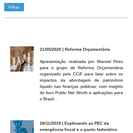
ó
r
i
21/05/2025
| Reforma Orçamentária
o
Apresentação realizada por Manoel Pires
d
para o grupo de Reforma Orçamentária
organizado pelo CCiF para falar sobre os
impactos da abordagem de patrimônio
e
líquido nas finanças públicas, com insights
do livro Public Net Worth e aplicações para
P
o Brasil...
o
l
26/11/2019
| Explicando as PEC da
emergência fiscal e o pacto federativo