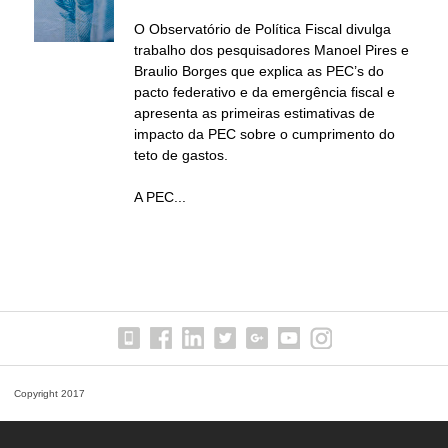
í
O Observatório de Política Fiscal divulga
trabalho dos pesquisadores Manoel Pires e
t
Braulio Borges que explica as PEC’s do
pacto federativo e da emergência fiscal e
i
apresenta as primeiras estimativas de
impacto da PEC sobre o cumprimento do
c
teto de gastos.
A PEC...
a
F
i
s
c
Copyright 2017
a