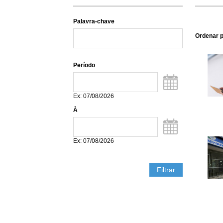
ó
a
Palavra-chave
r
l
Ordenar 
i
Período
o
D
a
d
t
Ex: 07/08/2026
a
e
À
D
P
a
t
Ex: 07/08/2026
a
o
l
í
t