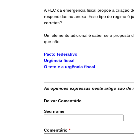
ó
a
A PEC da emergência fiscal propõe a criação d
r
respondidas no anexo. Esse tipo de regime é j
l
corretas?
i
Um elemento adicional é saber se a proposta de
o
que não.
d
Pacto federativo
Urgência fiscal
e
O teto e a urgência fiscal
P
As opiniões expressas neste artigo são de 
o
Deixar Comentário
l
Seu nome
í
t
Comentário
*