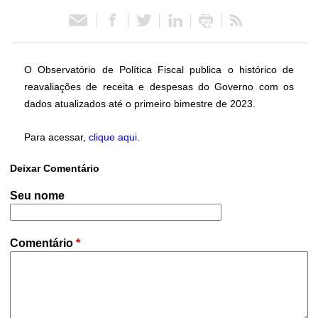
ó
r
O Observatório de Política Fiscal publica o histórico de
reavaliações de receita e despesas do Governo com os
i
dados atualizados até o primeiro bimestre de 2023.
o
Para acessar,
clique aqui
.
d
Deixar Comentário
e
Seu nome
P
Comentário
*
o
l