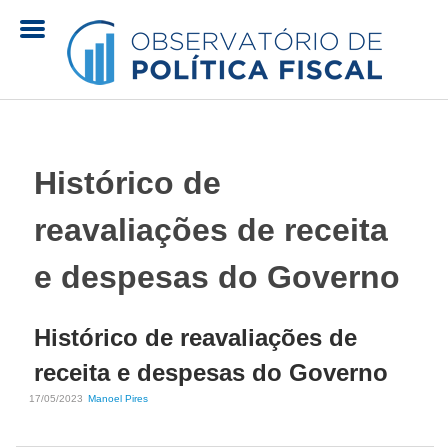
Pular
para
o
O
conteúdo
principal
b
Histórico de
s
reavaliações de receita
e
e despesas do Governo
r
Histórico de reavaliações de
v
receita e despesas do Governo
a
17/05/2023
Manoel Pires
t