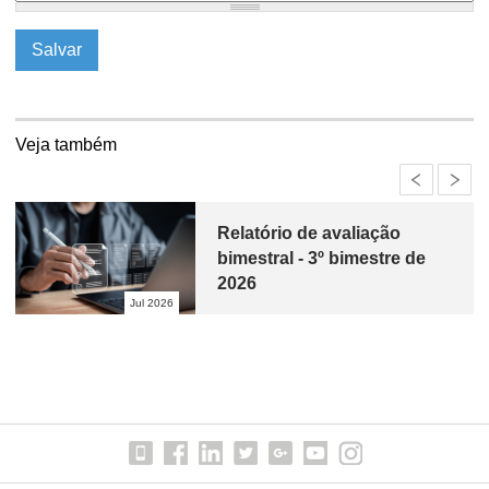
í
t
i
Veja também
c
a
Relatório de avaliação
bimestral - 3º bimestre de
F
2026
Jul 2026
i
s
c
a