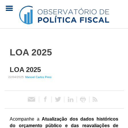
Pular
para
o
O
conteúdo
principal
b
LOA 2025
s
LOA 2025
e
22/04/2025
Manoel Carlos Pires
r
v
a
Acompanhe a
Atualização dos dados históricos
t
do orçamento público e das reavaliações de