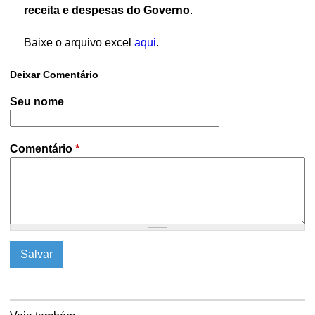
receita e despesas do Governo
.
ó
Baixe o arquivo excel
aqui
.
r
Deixar Comentário
i
Seu nome
o
Comentário
*
d
e
P
o
l