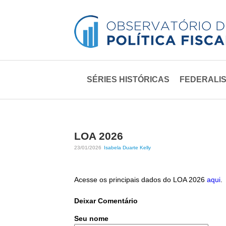
O
M
SÉRIES HISTÓRICAS
FEDERALIS
b
e
n
s
u
e
p
LOA 2026
r
r
23/01/2026
Isabela Duarte Kelly
i
v
n
Acesse os principais dados do LOA 2026
aqui
.
a
c
Deixar Comentário
i
t
Seu nome
p