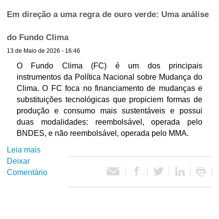
í
a
e
Em direção a uma regra de ouro verde: Uma análise
s
l
t
d
a
do Fundo Clima
o
t
i
13 de Maio de 2026 - 16:46
F
ó
A
r
O Fundo Clima (FC) é um dos principais
c
T
i
instrumentos da Política Nacional sobre Mudança do
o
Clima. O FC foca no financiamento de mudanças e
a
d
substituições tecnológicas que propiciem formas de
e
produção e consumo mais sustentáveis e possui
F
a
duas modalidades: reembolsável, operada pelo
v
BNDES, e não reembolsável, operada pelo MMA.
i
a
Leia mais
s
l
Deixar
o
i
s
Comentário
b
a
r
ç
c
e
ã
E
o
a
m