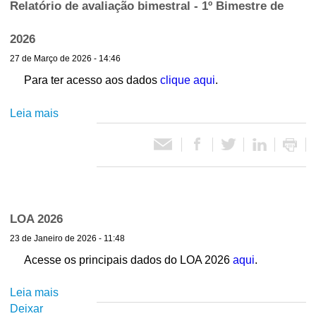
b
Relatório de avaliação bimestral - 1º Bimestre de
d
i
l
i
m
2026
r
e
27 de Março de 2026 - 14:46
e
s
ç
Para ter acesso aos dados
clique aqui
.
t
ã
r
o
Leia mais
s
a
a
o
l
u
b
–
m
r
2
a
e
º
r
R
B
e
e
i
LOA 2026
g
l
m
23 de Janeiro de 2026 - 11:48
r
a
e
a
t
Acesse os principais dados do LOA 2026
aqui
.
s
d
ó
t
e
r
Leia mais
s
r
o
i
Deixar
o
e