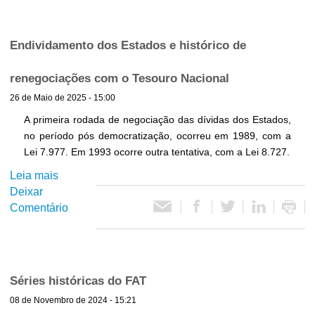
e
e
D
s
e
t
Endividamento dos Estados e histórico de
s
r
e
a
renegociações com o Tesouro Nacional
m
l
26 de Maio de 2025 - 15:00
b
-
o
A primeira rodada de negociação das dívidas dos Estados,
5
l
no período pós democratização, ocorreu em 1989, com a
º
s
Lei 7.977. Em 1993 ocorre outra tentativa, com a Lei 8.727.
B
o
i
Leia mais
s
s
m
Deixar
o
d
e
Comentário
b
o
s
r
B
t
e
N
r
E
D
e
n
E
Séries históricas do FAT
d
d
S
08 de Novembro de 2024 - 15:21
e
i
: