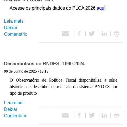
a
a
o
l
t
Acesse os principais dados do PLOA 2026
aqui
.
F
-
ó
u
1
r
Leia mais
s
n
º
i
Deixar
o
d
B
o
Comentário
b
o
i
d
r
C
m
e
e
l
e
a
P
i
s
v
L
Desembolsos do BNDES: 1990-2024
m
t
a
O
a
r
06 de Junho de 2025 - 18:18
l
A
e
i
2
O Observatório de Política Fiscal disponibiliza a série
d
a
0
histórica de desembolsos mensais do sistema BNDES por
e
ç
2
tipo de produto
2
ã
6
Leia mais
s
0
o
Deixar
o
2
b
Comentário
b
6
i
r
m