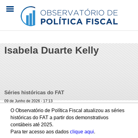
Pular
para
o
O
conteúdo
principal
Isabela Duarte Kelly
b
s
e
r
Séries históricas do FAT
09 de Junho de 2026 - 17:13
v
O Observatório de Política Fiscal atualizou as séries
históricas do FAT a partir dos demonstrativos
a
contábeis até 2025.
Para ter acesso aos dados
clique aqui
.
t