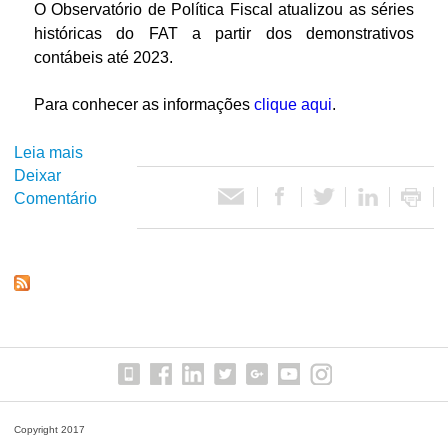
2
v
O Observatório de Política Fiscal atualizou as séries
1
0
i
históricas do FAT a partir dos demonstrativos
9
2
d
contábeis até 2023.
9
5
a
0
m
Para conhecer as informações
clique aqui
.
-
e
2
n
Leia mais
s
0
t
Deixar
o
2
o
Comentário
b
4
d
r
o
e
s
S
E
é
s
r
t
i
a
e
d
s
o
h
s
i
Copyright 2017
e