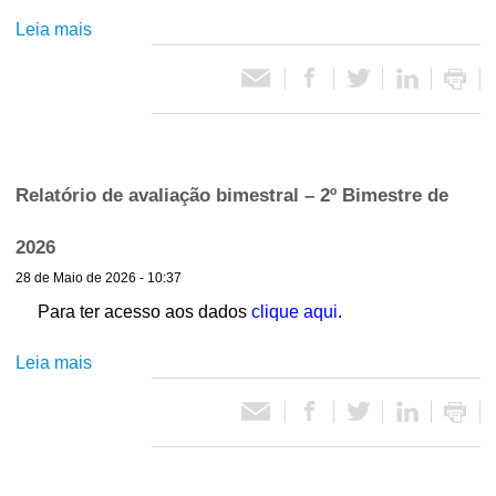
Leia mais
s
ó
o
b
r
r
e
i
S
é
Relatório de avaliação bimestral – 2º Bimestre de
o
r
i
2026
d
e
28 de Maio de 2026 - 10:37
s
e
h
Para ter acesso aos dados
clique aqui
.
i
P
s
Leia mais
s
t
o
o
ó
b
r
r
l
i
e
c
R