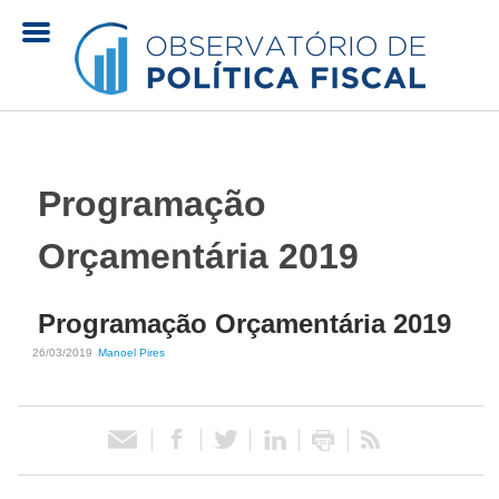
Pular
para
o
O
conteúdo
principal
b
Programação
s
Orçamentária 2019
e
Programação Orçamentária 2019
r
26/03/2019
Manoel Pires
v
a
t