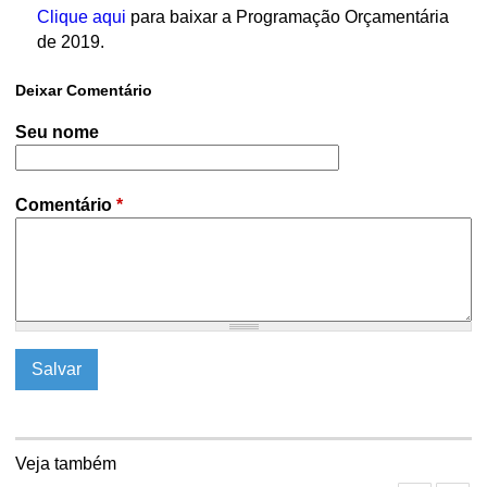
Clique aqui
para baixar a Programação Orçamentária
ó
de 2019.
r
Deixar Comentário
Seu nome
i
o
Comentário
*
d
e
P
o
l
Veja também