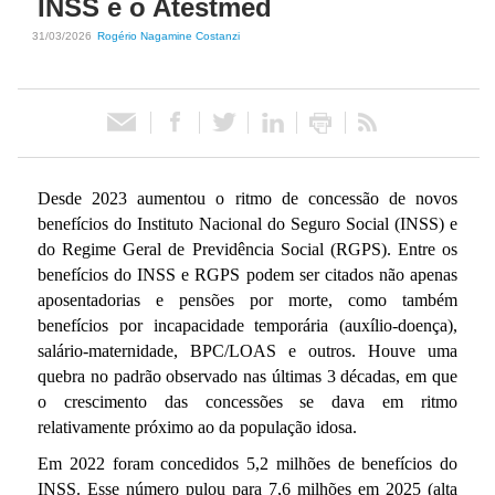
INSS e o Atestmed
31/03/2026
Rogério Nagamine Costanzi
ó
r
i
o
Desde 2023 aumentou o ritmo de concessão de novos
benefícios do Instituto Nacional do Seguro Social (INSS) e
d
do Regime Geral de Previdência Social (RGPS). Entre os
benefícios do INSS e RGPS podem ser citados não apenas
aposentadorias e pensões por morte, como também
e
benefícios por incapacidade temporária (auxílio-doença),
salário-maternidade, BPC/LOAS e outros. Houve uma
P
quebra no padrão observado nas últimas 3 décadas, em que
o crescimento das concessões se dava em ritmo
o
relativamente próximo ao da população idosa.
l
Em 2022 foram concedidos 5,2 milhões de benefícios do
INSS. Esse número pulou para 7,6 milhões em 2025 (alta