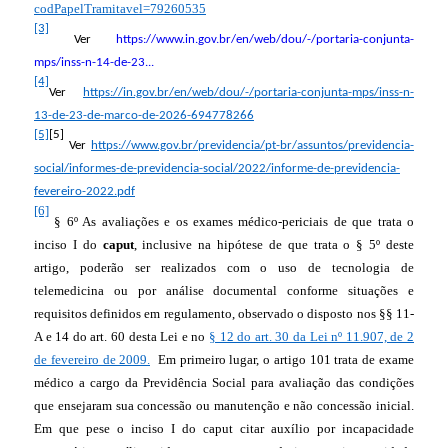
codPapelTramitavel=79260535
[3]
Ver
https://www.in.gov.br/en/web/dou/-/portaria-conjunta-
mps/inss-n-14-de-23...
[4]
Ver
https://in.gov.br/en/web/dou/-/portaria-conjunta-mps/inss-n-
13-de-23-de-marco-de-2026-694778266
[5]
[5]
Ver
https://www.gov.br/previdencia/pt-br/assuntos/previdencia-
social/informes-de-previdencia-social/2022/informe-de-previdencia-
fevereiro-2022.pdf
[6]
§ 6º As avaliações e os exames médico-periciais de que trata o
inciso I do
caput
, inclusive na hipótese de que trata o § 5º deste
artigo, poderão ser realizados com o uso de tecnologia de
telemedicina ou por análise documental conforme situações e
requisitos definidos em regulamento, observado o disposto nos §§ 11-
A e 14 do art. 60 desta Lei e no
§ 12 do art. 30 da Lei nº 11.907, de 2
de fevereiro de 2009.
Em primeiro lugar, o artigo 101 trata de exame
médico a cargo da Previdência Social para avaliação das condições
que ensejaram sua concessão ou manutenção e não concessão inicial.
Em que pese o inciso I do caput citar auxílio por incapacidade