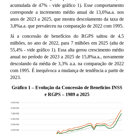
í
acumulada de 47% - vide gráfico 1). Esse comportamento
corresponde a incremento médio anual de 13,6%a.a. nos
t
anos de 2023 a 2025, que mostra descolamento da taxa de
3,8%a.a. que prevaleceu na comparação de 2022 com 1995.
i
Já a concessão de benefícios do RGPS saltou de 4,5
milhões, no ano de 2022, para 7 milhões em 2025 (alta de
c
55,4% - vide gráfico 1). Essa alta gerou crescimento médio
anual no período de 2023 a 2025 de 15,8%a.a., novamente
a
descolando da média de 3,3% a.a. na comparação de 2022
com 1995. É inequívoca a mudança de tendência a partir de
F
2023.
Gráfico 1 – Evolução da Concessão de Benefícios INSS
i
e RGPS – 1989 a 2025
s
c
a