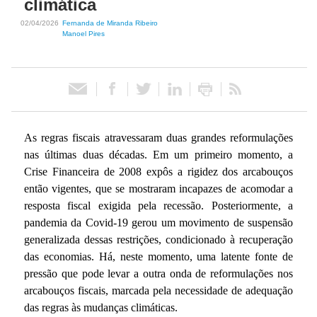
climática
02/04/2026
Fernanda de Miranda Ribeiro
ó
Manoel Pires
r
i
o
As regras fiscais atravessaram duas grandes reformulações
nas últimas duas décadas. Em um primeiro momento, a
d
Crise Financeira de 2008 expôs a rigidez dos arcabouços
então vigentes, que se mostraram incapazes de acomodar a
e
resposta fiscal exigida pela recessão. Posteriormente, a
pandemia da Covid-19 gerou um movimento de suspensão
P
generalizada dessas restrições, condicionado à recuperação
das economias. Há, neste momento, uma latente fonte de
o
pressão que pode levar a outra onda de reformulações nos
arcabouços fiscais, marcada pela necessidade de adequação
l
das regras às mudanças climáticas.