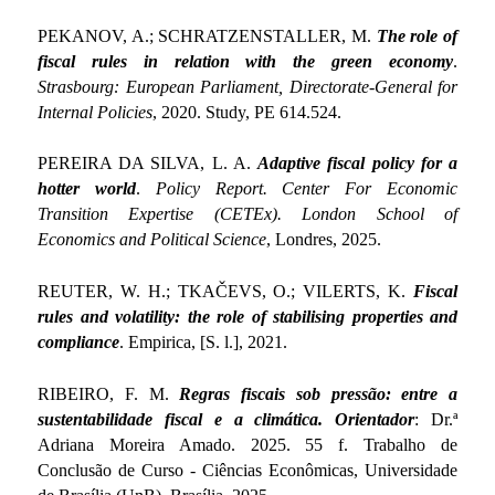
PEKANOV, A.; SCHRATZENSTALLER, M.
The role of
fiscal rules in relation with the green economy
.
Strasbourg: European Parliament, Directorate-General for
Internal Policies
, 2020. Study, PE 614.524.
PEREIRA DA SILVA, L. A.
Adaptive fiscal policy for a
hotter world
.
Policy Report. Center For Economic
Transition Expertise (CETEx). London School of
Economics and Political Science
, Londres, 2025.
REUTER, W. H.; TKAČEVS, O.; VILERTS, K.
Fiscal
rules and volatility: the role of stabilising properties and
compliance
. Empirica, [S. l.], 2021.
RIBEIRO, F. M.
Regras fiscais sob pressão: entre a
sustentabilidade fiscal e a climática. Orientador
: Dr.ª
Adriana Moreira Amado. 2025. 55 f. Trabalho de
Conclusão de Curso - Ciências Econômicas, Universidade