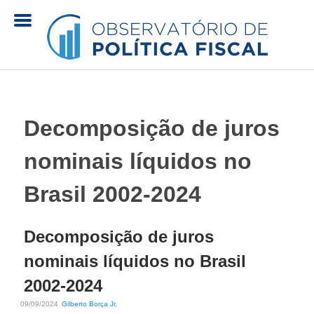
Pular
para
o
O
conteúdo
principal
b
Decomposição de juros
s
nominais líquidos no
e
Brasil 2002-2024
r
Decomposição de juros
v
nominais líquidos no Brasil
a
2002-2024
09/09/2024
Gilberto Borça Jr.
t