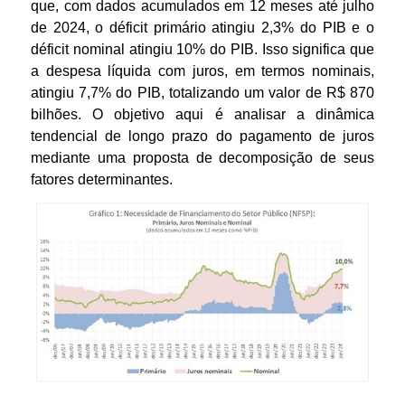
que, com dados acumulados em 12 meses até julho
í
de 2024, o déficit primário atingiu 2,3% do PIB e o
déficit nominal atingiu 10% do PIB. Isso significa que
t
a despesa líquida com juros, em termos nominais,
atingiu 7,7% do PIB, totalizando um valor de R$ 870
i
bilhões. O objetivo aqui é analisar a dinâmica
tendencial de longo prazo do pagamento de juros
c
mediante uma proposta de decomposição de seus
fatores determinantes.
a
F
i
s
c
a