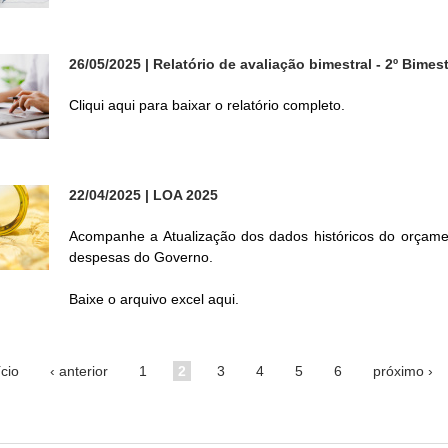
26/05/2025
| Relatório de avaliação bimestral - 2º Bimes
Cliqui aqui para baixar o relatório completo.
22/04/2025
| LOA 2025
Acompanhe a Atualização dos dados históricos do orçamen
despesas do Governo.
Baixe o arquivo excel aqui.
ício
‹ anterior
1
2
3
4
5
6
próximo ›