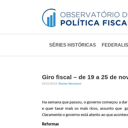
O
M
SÉRIES HISTÓRICAS
FEDERALIS
b
e
n
s
u
e
p
Giro fiscal – de 19 a 25 de n
r
r
25/11/2019
Denise Neumann
i
v
n
Na semana que passou, o governo começou a dar ma
a
c
e quer taxar mais os mais ricos, assunto que 
Claramente o governo está atento ao que acontece n
i
t
Reformas
p