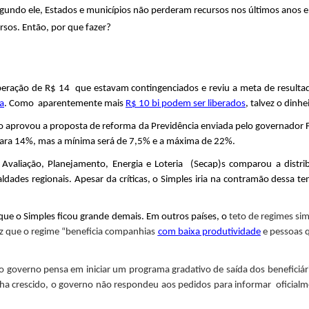
egundo ele, Estados e municípios não perderam recursos nos últimos anos 
ursos. Então, por que fazer?
eração de R$ 14 que estavam contingenciados e reviu a meta de resultad
ia
. Como aparentemente mais
R$ 10 bi podem ser liberados
, talvez o dinhe
 aprovou a proposta de reforma da Previdência enviada pelo governador F
para 14%, mas a mínima será de 7,5% e a máxima de 22%.
Avaliação, Planejamento, Energia e Loteria (Secap)s comparou a distrib
dades regionais. Apesar da críticas, o Simples iria na contramão dessa t
que o Simples ficou grande demais. Em outros países, o
teto de regimes sim
iz que o regime “beneficia companhias
com baixa produtividade
e pessoas q
 o governo pensa em iniciar um programa gradativo de saída dos benefici
nha crescido, o governo não respondeu aos pedidos para informar oficial