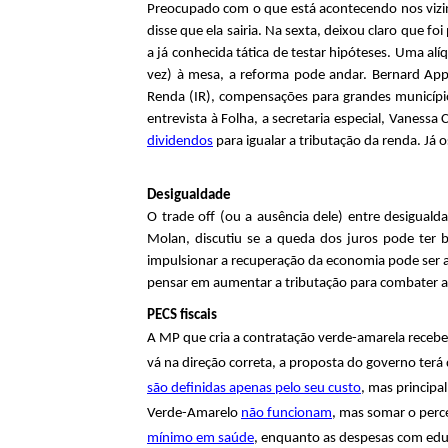
ó
Preocupado com o que está acontecendo nos vizi
a
disse que ela sairia. Na sexta, deixou claro que f
r
a já conhecida tática de testar hipóteses. Uma al
l
vez) à mesa, a reforma pode andar. Bernard App
i
Renda (IR), compensações para grandes município
entrevista à Folha, a secretaria especial, Vanes
o
dividendos
para igualar a tributação da renda. Já 
d
Desigualdade
e
O trade off (ou a ausência dele) entre desigual
Molan, discutiu se a queda dos juros pode ter
P
impulsionar a recuperação da economia pode ser af
pensar em aumentar a tributação para combater a
o
PECS fiscais
A MP que cria a contratação verde-amarela rece
l
vá na direção correta, a proposta do governo terá
í
são definidas apenas pelo seu custo
, mas princip
Verde-Amarelo
não funcionam
, mas somar o perc
t
mínimo em saúde
, enquanto as despesas com educa