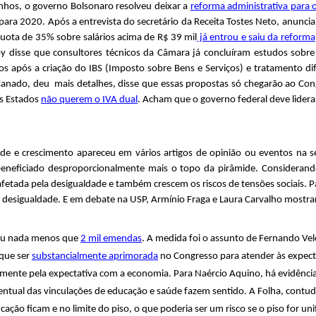
nhos, o governo Bolsonaro resolveu deixar a
reforma administrativa para
oi para 2020. Após a entrevista do secretário da Receita Tostes Neto, anun
íquota de 35% sobre salários acima de R$ 39 mil
já entrou e saiu da reforma
y disse que consultores técnicos da Câmara já concluíram estudos sobr
s após a criação do IBS (Imposto sobre Bens e Serviços) e tratamento dif
sa Canado, deu mais detalhes, disse que essas propostas só chegarão ao C
os Estados
não querem o IVA dual
. Acham que o governo federal deve lider
dade e crescimento apareceu em vários artigos de opinião ou eventos na
 beneficiado desproporcionalmente mais o topo da pirâmide. Consideran
etada pela desigualdade e também crescem os riscos de tensões sociais. Pa
 desigualdade. E em debate na USP, Armínio Fraga e Laura Carvalho mostr
beu nada menos que
2 mil emendas
. A medida foi o assunto de Fernando Vel
 que ser
substancialmente aprimorada
no Congresso para atender às expect
almente pela expectativa com a economia.
Para Naércio Aquino, há evidênci
entual das vinculações de educação e saúde fazem sentido. A Folha, contu
ção ficam e no limite do piso, o que poderia ser um risco se o piso for uni