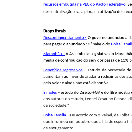
recursos embutida na PEC do Pacto Federativo
. S
i
descentralização leva a piora na utilização dos rec
c
a
Drops fiscais
Descontingenciamento -
O governo anunciou a lib
F
para pagar o anunciado 13º salário do
Bolsa Famíl
Maranhão –
A Assembleia Legislativa do Maranhão
i
média de contribuição do servidor passa de 11% 
s
Benefícios regressivos
– Estudo da Secretaria de 
aumentam ao invés de ajudar a reduzir as desigual
c
pelo Valor e ainda não está disponível.
a
Simples
– estudo do Direito-FGV e do IBre mostra 
dos autores do estudo, Leonel Cesarino Pessoa, d
l
da sociedade.”
Bolsa Família
– De acordo com o Painel, da Folha,
que informou em outubro que a fila de espera ti
de enxugamento.