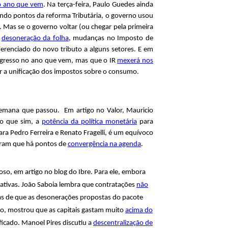
 o ano que vem
. Na terça-feira, Paulo Guedes ainda
ciando pontos da reforma Tributária, o governo usou
. Mas se o governo voltar (ou chegar pela primeira
e
desoneração da folha
, mudanças no Imposto de
erenciado do novo tributo a alguns setores. E em
ongresso no ano que vem, mas que o IR
mexerá nos
ar a unificação dos impostos sobre o consumo.
 semana que passou. Em artigo no Valor, Mauricio
do que sim, a
potência da política monetária
para
ra Pedro Ferreira e Renato Fragelli, é um equívoco
aram que há pontos de
convergência na agenda
.
oso, em artigo no blog do Ibre. Para ele, embora
ativas. João Saboia lembra que contratações
não
as de que as desonerações propostas do pacote
do, mostrou que as capitais gastam muito
acima do
ficado. Manoel Pires discutiu a
descentralização de