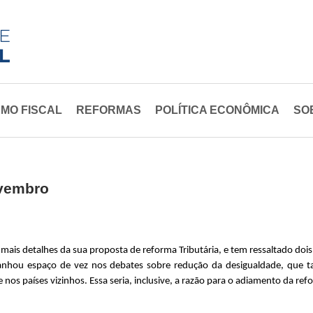
Pular
para
o
conteúdo
principal
MO FISCAL
REFORMAS
POLÍTICA ECONÔMICA
SO
ovembro
is detalhes da sua proposta de reforma Tributária, e tem ressaltado doi
ganhou espaço de vez nos debates sobre redução da desigualdade, que
os países vizinhos. Essa seria, inclusive, a razão para o adiamento da ref