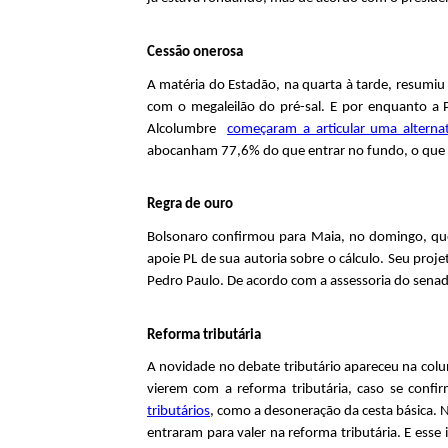
ó
a
r
Cessão onerosa
l
A matéria do Estadão, na quarta à tarde, resumi
i
com o megaleilão do pré-sal. E por enquanto a 
Alcolumbre
começaram a articular uma alternat
o
abocanham 77,6% do que entrar no fundo, o que de
d
Regra de ouro
e
Bolsonaro confirmou para Maia, no domingo, 
P
apoie PL de sua autoria sobre o cálculo. Seu pro
Pedro Paulo. De acordo com a assessoria do sena
o
Reforma tributária
l
A novidade no debate tributário apareceu na colu
í
vierem com a reforma tributária, caso se conf
tributários
, como a desoneração da cesta básica.
t
entraram para valer na reforma tributária. E ess