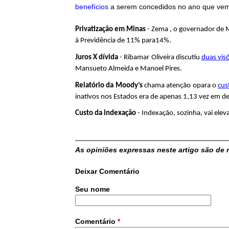
benefícios
a serem concedidos no ano que vem. 
Privatização em Minas
- Zema , o governador de M
à Previdência de 11% para14%.
Juros X dívida
- Ribamar Oliveira discutiu
duas vis
Mansueto Almeida e Manoel Pires.
Relatório da Moody’s
chama atenção opara o
cus
inativos nos Estados era de apenas 1,13 vez em 
Custo da indexação
- Indexação, sozinha, vai ele
As opiniões expressas neste artigo são de 
Deixar Comentário
Seu nome
Comentário
*