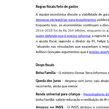
Regras fiscais/teto de gastos
A equipe econômica discute a viabilidade de gara
despesas obrigatórias para investimentos
públicos
Enquanto isso, os economistas continuam a disc
2014-2018 foi de R$ 269 bilhões, enquanto os gas
quem defende que é preciso reformar
a regra do t
o ajuste fiscal, segundo o diretor da IFI, Felip
“atuando nas vinculações que exacerbam o impact
Adilson Gonçales argumentou que é
preciso aperfe
Drops fiscais
Bolsa Família
– O ministro Osmar Terra informou
Queda dos juros
– despesa com juros caiu abai
recorrente, ainda que menor.
Renda universal para crianças
-
Pesquisadores do
bolsa família, salário-educação e restituição de 
Atrasos no INSS
- O INSS atrasou a concessã