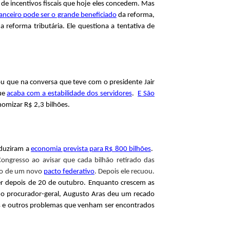
e incentivos fiscais que hoje eles concedem. Mas
nanceiro pode ser o grande beneficiado
da reforma,
a reforma tributária. Ele questiona a tentativa de
ou que na conversa que teve com o presidente Jair
que
acaba com a estabilidade dos servidores
.
E São
nomizar R$ 2,3 bilhões.
eduziram a
economia prevista para R$ 800 bilhões
.
ongresso ao avisar que cada bilhão retirado das
ção de um novo
pacto federativo
. Depois ele recuou.
rer depois de 20 de outubro. Enquanto crescem as
s, o procurador-geral, Augusto Aras deu um recado
ses e outros problemas que venham ser encontrados