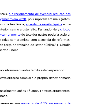
iscais,
o direcionamento de eventual redução das
orçamento em 2020
, pois implicam em mais gastos.
rando a tendência,
a perda de receita líquida
entre
terior, sem o ajuste feito.
Fernando Nery
criticou
 o cumprimento
do teto dos gastos poderia acelerar
o exige compromisso com a agenda de reformas,
a força de trabalho do setor público.” E Claudio
lherme Tinoco.
 não informou quantas família estão esperando.
desvalorização cambial e o próprio déficit primário
 nascimento até os 18 anos. Entre os argumentos,
 nada.
governo estima
aumento de 4,9% no número de