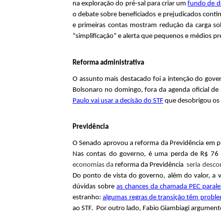
na exploração do pré-sal para criar um
fundo de d
i
o debate sobre beneficiados e prejudicados contin
e primeiras contas mostram redução da carga so
c
“simplificação” e alerta que pequenos e médios pr
a
Reforma administrativa
F
O assunto mais destacado foi a intenção do gover
Bolsonaro no domingo, fora da agenda oficial de
i
Paulo vai usar a decisão do STF
que desobrigou os 
s
Previdência
c
O Senado aprovou a reforma da Previdência em pr
Nas contas do governo, é uma perda de R$ 76 
a
economias da
reforma da Previdência
seria desco
l
Do ponto de vista do governo, além do valor, a 
dúvidas sobre
as chances da chamada PEC parale
estranho:
algumas regras de transição têm probl
ao STF. Por outro lado, Fabio Giambiagi argumen