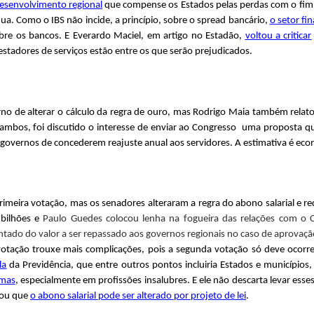
esenvolvimento regional
que compense os Estados pelas perdas com o fim d
ua. Como o IBS não incide, a princípio, sobre o spread bancário,
o setor fi
bre os bancos. E Everardo Maciel, em artigo no Estadão,
voltou a criticar
estadores de serviços estão entre os que serão prejudicados.
no de alterar o cálculo da regra de ouro, mas Rodrigo Maia também relat
 ambos, foi discutido o interesse de enviar ao Congresso uma proposta 
governos de concederem reajuste anual aos servidores. A estimativa é eco
imeira votação, mas os senadores alteraram a regra do abono salarial e r
bilhões e
Paulo Guedes colocou lenha na fogueira das relações com o C
ntado do valor a ser repassado aos governos regionais no caso de aprova
votação trouxe mais complicações, pois a segunda votação só deve ocor
la
da Previdência, que entre outros pontos incluiria Estados e município
emas
, especialmente em profissões insalubres. E ele não descarta levar es
tou que
o abono salarial pode ser alterado por projeto de lei
.