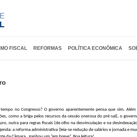
Pular
para
o
conteúdo
principal
MO FISCAL
REFORMAS
POLÍTICA ECONÔMICA
SO
ro
mo tempo no Congresso? O governo aparentemente pensa que sim. Além 
es, como a briga pelos recursos da cessão onerosa do pré-sal), o gover
 ouro, outra para regras fiscais (de olho na desvinculação e na desindex
enda: a reforma administrativa (leia-se redução de salários e jornada e mud
nte da Câmara, ganhou um “em breve”. Boa leitura!