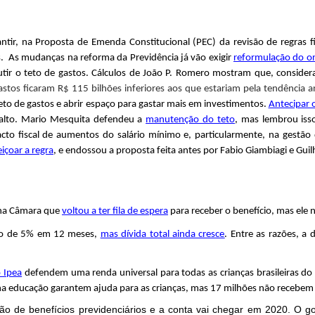
ntir, na Proposta de Emenda Constitucional (PEC) da revisão de regras f
. As mudanças na reforma da Previdência já vão exigir
reformulação do 
utir o teto de gastos. Cálculos de João P. Romero mostram que, conside
tos ficaram R$ 115 bilhões inferiores aos que estariam pela tendência an
eto de gastos e abrir espaço para gastar mais em investimentos.
Antecipar
e Salto. Mario Mesquita defendeu a
manutenção do teto
, mas lembrou iss
o fiscal de aumentos do salário mínimo e, particularmente, na gestão d
içoar a regra
, e endossou a proposta feita antes por Fabio Giambiagi e Gui
 na Câmara que
voltou a ter fila de espera
para receber o benefício, mas ele
xo de 5% em 12 meses,
mas dívida total ainda cresce
. Entre as razões, a 
 Ipea
defendem uma renda universal para todas as crianças brasileiras do
IR na educação garantem ajuda para as crianças, mas 17 milhões não recebem
o de benefícios previdenciários e a conta vai chegar em 2020. O 