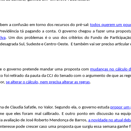
u bem a confusão em torno dos recursos do pré-sal:
todos querem um pouc
Previdência tá pagando a conta. O governo chegou a fazer uma proposta
iva
. Um dos problemas é o uso dos critérios do Fundo de Participaçã
sagrada Sul, Sudeste e Centro-Oeste. E também vai ser preciso articular 
que o governo pretende mandar uma proposta com
mudanças no cálculo d
jeto foi retirado da pauta da CCJ do Senado com o argumento de que as reg
dor,
se alterar o cálculo, nem precisa alterar as regras
.
na de Claudia Safatle, no Valor. Segundo ela, o governo estuda
propor um 
irme que eles foram mal calibrado. E outro ponto em discussão na equ
 Na avaliação de José Roberto Mendonça de Barros,
a novidade no atual deb
e interesse pode crescer caso uma proposta que surgiu essa semana ganhe f