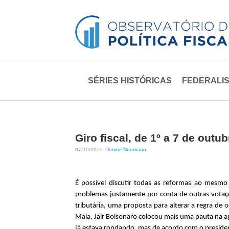
O
M
SÉRIES HISTÓRICAS
FEDERALIS
b
e
n
s
u
e
p
Giro fiscal, de 1º a 7 de outub
r
r
07/10/2019
Denise Neumann
i
v
n
É possível discutir todas as reformas ao mes
a
c
problemas justamente por conta de outras votaçõ
tributária, uma proposta para alterar a regra de
i
t
Maia, Jair Bolsonaro colocou mais uma pauta na ag
p
já estava rondando, mas de acordo com o preside