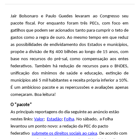
ó
Jair Bolsonaro e Paulo Guedes levaram ao Congresso seu
pacote fiscal. Por enquanto foram três PECs, com foco em
r
gatilhos que podem ser acionados tanto para cumprir o teto de
gastos como a regra de ouro. Ao mesmo tempo em que reduz
i
as possibilidades de endividamento dos Estados e municípios,
propõe a divisão de R$ 400 bilhões ao longo de 15 anos, com
o
base nos recursos do pré-sal, como compensação aos entes
federativos. Também há redução de recursos para o BNDES,
d
unificação dos mínimos de saúde e educação, extinção de
municípios até 5 mil habitantes e receita própria inferior a 10%.
e
É um ambicioso pacote e as repercussões e avaliações apenas
começaram. Boa leitura!
P
O “pacote”
As principais reportagens do dia seguinte ao anúncio estão
o
nestes links:
Valor
;
Estadão
;
Folha
. No sábado, a Folha
levantou um ponto novo: a redação da PEC do pacto
l
federativo
submete os direitos sociais ao caixa
. De acordo com