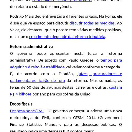
diplomatas
continuarão sendo promovidos
mesmo se for
decretado o estado de emergência.
Rodrigo Maia deu entrevistas à diferentes órgãos. Na Folha, ele
disse que vê espaço para discutir
discutir todas as medidas
. Ao
Valor, ele destacou que o pacote tem várias medidas positivas,
mas que o
crescimento depende da reforma tributária
.
Reforma administrativa
O governo pode apresentar nesta terça a reforma
administrativa. De acordo com Paulo Guedes, o
tempo para
adquirir o direito à estabilidade
vai variar conforme a categoria.
E, de acordo com o Estadão,
juízes, procuradores e
parlamentares ficarão de fora
da reforma. Mas somadas, as
férias de 60 dias de algumas destas carreiras e outras,
custam
R$ 4 bilhões
por ano para cos cofres da União.
Drops fiscais
Despesa sobe/FMI
– O governo começou a adotar uma nova
metolodogia do FMI, conhecida GFSM 2014 (Government
Finance Statistics Manual), para as despesas públicas. O
resultado indica uma despesa 8,9 pontos maior.