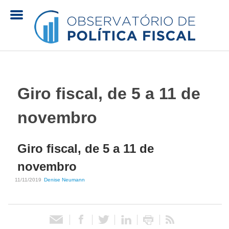
Pular
para
o
O
conteúdo
principal
b
Giro fiscal, de 5 a 11 de
s
novembro
e
Giro fiscal, de 5 a 11 de
r
novembro
v
11/11/2019
Denise Neumann
a
t