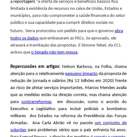
a reportagem
“a oferta de serviços e benefícios básicos fica
í
limitada à existência de recursos no caixa de União, Estados e
municípios, para não comprometer a saúde financeira do setor
t
público e sua capacidade para cumprir direitos sociais no
.
futuro
Serra protocolou um pedido para que o governo
abra
i
todos os dados
que embasaram as PECs. Se aprovado, ele
atrasará a tramitação das propostas. E Simone Tebet, da CCJ,
c
avisou que
o Senado não tem pressa
.
a
Repercussões em artigos:
Nelson Barbosa, na Folha, chama
atenção para o relativamente
pequeno impacto
da proposta de
F
redução de jornada e salários (R$ 12 bilhões em 2020) frente
ao risco de afetar serviços importantes. Marcos Mendes avalia
i
que as medidas estão na direção correta, mas chama atenção
para
contrarreformas
em discussão, como o acordo do
s
Executivo e Legislativo para incluir policiais e bombeiros
militares dos Estados na reforma da Previdência das Forças
c
Armadas. Ana Carla Abrão vê no pacote
um conjunto de
soluções
para problemas sérios que o país enfrenta há anos.
a