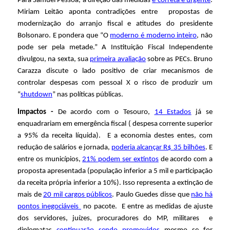
Para Samuel Pessoa, a direção das medidas
é correta e urgente
.
Miriam Leitão aponta contradições entre propostas de
l
modernização do arranjo fiscal e atitudes do presidente
Bolsonaro. E pondera que “
O
moderno é moderno inteiro
, não
pode ser pela metade.” A Instituição Fiscal Independente
divulgou, na sexta, sua
primeira avaliação
sobre as PECs. Bruno
Carazza discute o lado positivo de criar mecanismos de
controlar despesas com pessoal X o risco de produzir um
“
shutdown
” nas políticas públicas.
Impactos -
De acordo com o Tesouro,
14 Estados
já se
enquadrariam em emergência fiscal ( despesa corrente superior
a 95% da receita líquida). E a economia destes entes, com
redução de salários e jornada,
poderia alcançar R$ 35 bilhões
. E
entre os municípios,
21% podem ser extintos
de acordo com a
proposta apresentada (população inferior a 5 mil e participação
da receita própria inferior a 10%). Isso representa a extinção de
mais de
20 mil cargos públicos
. Paulo Guedes disse que
não há
pontos inegociáveis
no pacote. E entre as medidas de ajuste
dos servidores, j
uízes, procuradores do MP, militares e