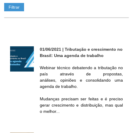
ó
r
i
01/06/2021
| Tributação e crescimento no
o
Brasil: Uma agenda de trabalho
d
Webinar técnico debatendo a tributação no
país através de propostas,
análises, opiniões e consolidando uma
e
agenda de trabalho.
P
Mudanças precisam ser feitas e é preciso
gerar crescimento e distribuição, mas qual
o
o melhor...
l