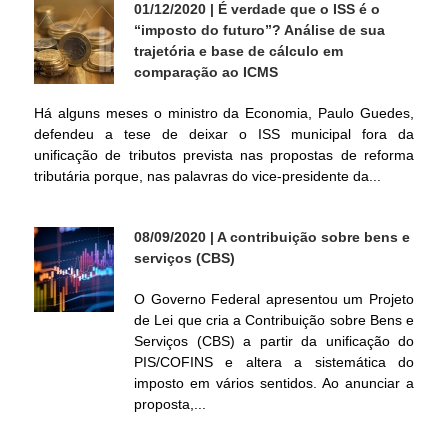
01/12/2020
| É verdade que o ISS é o
í
“imposto do futuro”? Análise de sua
trajetória e base de cálculo em
t
comparação ao ICMS
i
Há alguns meses o ministro da Economia, Paulo Guedes,
defendeu a tese de deixar o ISS municipal fora da
c
unificação de tributos prevista nas propostas de reforma
tributária porque, nas palavras do vice-presidente da...
a
08/09/2020
| A contribuição sobre bens e
F
serviços (CBS)
i
O Governo Federal apresentou um Projeto
de Lei que cria a Contribuição sobre Bens e
s
Serviços (CBS) a partir da unificação do
PIS/COFINS e altera a sistemática do
imposto em vários sentidos. Ao anunciar a
c
proposta,...
a