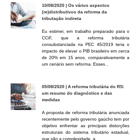
10/08/2020
| Os vários aspectos
l
(re)distributivos da reforma da
tributação indireta
Eu estimei, em trabalho preparado para o
CCiF, que a reforma tributária
consubstanciada na PEC 45/2019 teria o
impacto de elevar o PIB brasileiro em cerca
de 20% em 15 anos, comparativamente a
um cenário sem reforma. Esses...
05/08/2020
| A reforma tributária do RS:
um resumo do diagnóstico e das
medidas
A proposta de reforma tributária anunciada
recentemente pelo governo gaúcho tem por
objetivo enfrentar as principais distorções
estruturais do sistema tributário estadual,
que são a complexidade, a...