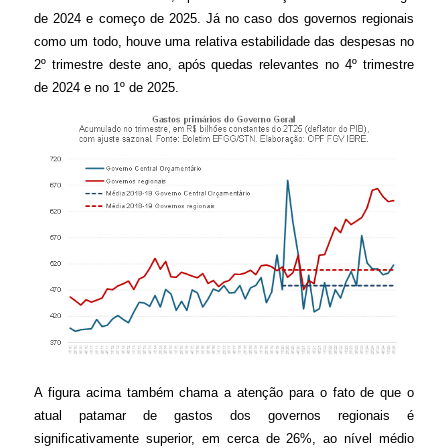
í
de 2024 e começo de 2025. Já no caso dos governos regionais
como um todo, houve uma relativa estabilidade das despesas no
t
2º trimestre deste ano, após quedas relevantes no 4º trimestre
de 2024 e no 1º de 2025.
i
c
a
F
i
s
c
A figura acima também chama a atenção para o fato de que o
atual patamar de gastos dos governos regionais é
a
significativamente superior, em cerca de 26%, ao nível médio