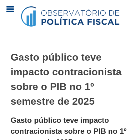
Pular
para
o
O
conteúdo
principal
b
Gasto público teve
s
impacto contracionista
e
sobre o PIB no 1º
r
semestre de 2025
v
Gasto público teve impacto
a
contracionista sobre o PIB no 1º
t