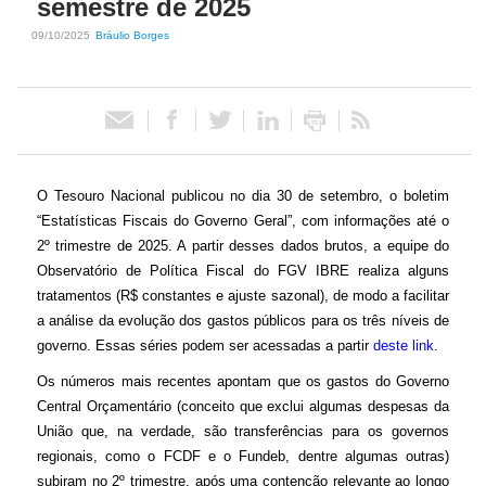
semestre de 2025
09/10/2025
Bráulio Borges
ó
r
i
o
O Tesouro Nacional publicou no dia 30 de setembro, o boletim
“Estatísticas Fiscais do Governo Geral”, com informações até o
d
2º trimestre de 2025. A partir desses dados brutos, a equipe do
Observatório de Política Fiscal do FGV IBRE realiza alguns
e
tratamentos (R$ constantes e ajuste sazonal), de modo a facilitar
a análise da evolução dos gastos públicos para os três níveis de
P
governo. Essas séries podem ser acessadas a partir
deste link
.
Os números mais recentes apontam que os gastos do Governo
o
Central Orçamentário (conceito que exclui algumas despesas da
União que, na verdade, são transferências para os governos
l
regionais, como o FCDF e o Fundeb, dentre algumas outras)
subiram no 2º trimestre, após uma contenção relevante ao longo