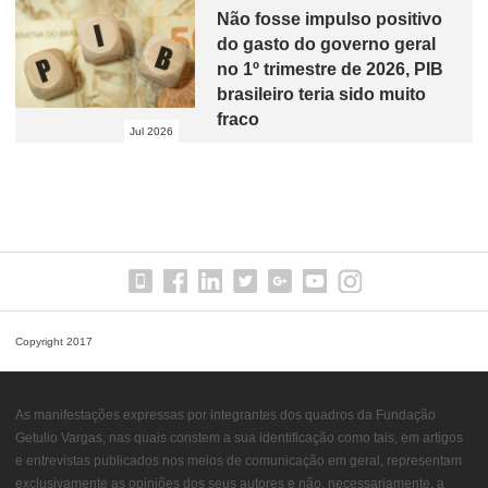
Não fosse impulso positivo
do gasto do governo geral
no 1º trimestre de 2026, PIB
brasileiro teria sido muito
fraco
Jul 2026
Copyright 2017
As manifestações expressas por integrantes dos quadros da Fundação
Getulio Vargas, nas quais constem a sua identificação como tais, em artigos
e entrevistas publicados nos meios de comunicação em geral, representam
exclusivamente as opiniões dos seus autores e não, necessariamente, a