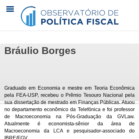
Pular
para
o
O
conteúdo
principal
Bráulio Borges
b
s
e
Graduado em Economia e mestre em Teoria Econômica
r
pela FEA-USP, recebeu o Prêmio Tesouro Nacional pela
sua dissertação de mestrado em Finanças Públicas. Atuou
v
no departamento econômico da Telefónica e foi professor
de Macroeconomia na Pós-Graduação da GVLaw.
a
Atualmente é economista-sênior da área de
Macroeconomia da LCA e pesquisador-associado do
t
IBRE/FGV.