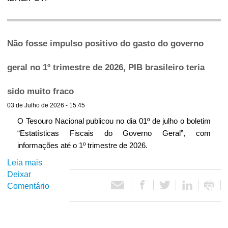
ó
r
Não fosse impulso positivo do gasto do governo
i
geral no 1º trimestre de 2026, PIB brasileiro teria
o
sido muito fraco
03 de Julho de 2026 - 15:45
d
O Tesouro Nacional publicou no dia 01º de julho o boletim
“Estatísticas Fiscais do Governo Geral”, com
e
informações até o 1º trimestre de 2026.
P
Leia mais
s
Deixar
o
o
Comentário
b
r
e
l
N