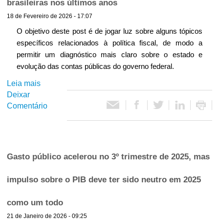
brasileiras nos últimos anos
l
v
l
18 de Fevereiro de 2026 - 17:07
s
o
o
O objetivo deste post é de jogar luz sobre alguns tópicos
d
f
específicos relacionados à política fiscal, de modo a
o
i
permitir um diagnóstico mais claro sobre o estado e
g
s
evolução das contas públicas do governo federal.
a
c
s
Leia mais
s
a
t
Deixar
o
l
o
Comentário
b
d
d
r
o
o
e
g
g
R
a
o
e
s
Gasto público acelerou no 3º trimestre de 2025, mas
v
f
t
e
i
o
impulso sobre o PIB deve ter sido neutro em 2025
r
n
f
n
a
o
o
como um todo
n
i
g
21 de Janeiro de 2026 - 09:25
d