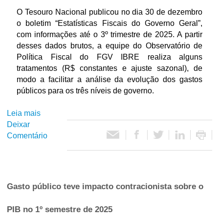
l
e
o
O Tesouro Nacional publicou no dia 30 de dezembro
e
r
o
o boletim “Estatísticas Fiscais do Governo Geral”,
v
a
d
com informações até o 3º trimestre de 2025. A partir
e
l
i
desses dados brutos, a equipe do Observatório de
m
n
a
Política Fiscal do FGV IBRE realiza alguns
e
o
g
tratamentos (R$ constantes e ajuste sazonal), de
n
1
n
modo a facilitar a análise da evolução dos gastos
t
º
ó
públicos para os três níveis de governo.
e
t
s
c
r
t
Leia mais
s
o
i
i
Deixar
o
n
m
c
Comentário
b
t
e
o
r
r
s
s
e
a
t
o
G
c
r
b
a
i
e
Gasto público teve impacto contracionista sobre o
r
s
o
d
e
t
n
e
PIB no 1º semestre de 2025
a
o
i
2