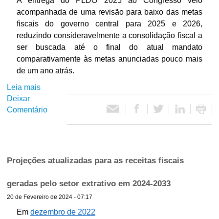
A entrega do PLDO 2025 ao Congresso veio
t
a
e
º
e
acompanhada de uma revisão para baixo das metas
e
m
s
s
s
fiscais do governo central para 2025 e 2026,
r
n
p
e
a
reduzindo consideravelmente a consolidação fiscal a
s
o
e
m
t
i
ser buscada até o final do atual mandato
s
s
e
u
d
comparativamente às metas anunciadas pouco mais
ú
a
s
a
o
l
de um ano atrás.
s
t
l
n
t
p
r
Leia mais
s
i
e
i
a
e
Deixar
o
z
u
m
r
d
Comentário
b
a
t
o
a
e
r
d
r
s
G
2
e
a
o
t
o
0
A
s
e
r
v
2
m
p
m
Projeções atualizadas para as receitas fiscais
i
e
5
u
a
2
m
r
d
r
0
e
geradas pelo setor extrativo em 2024-2033
n
a
a
2
s
o
20 de Fevereiro de 2024 - 07:17
n
a
5
t
C
ç
Em
dezembro de 2022
s
c
r
e