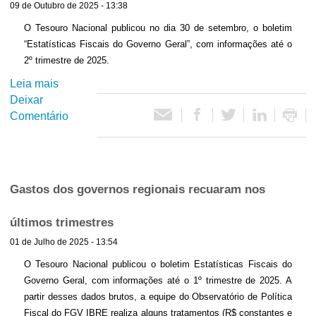
09 de Outubro de 2025 - 13:38
s
p
s
0
c
ú
t
O Tesouro Nacional publicou no dia 30 de setembro, o boletim
2
o
b
a
“Estatísticas Fiscais do Governo Geral”, com informações até o
6
n
l
e
2º trimestre de 2025.
,
t
i
m
P
Leia mais
s
a
c
2
I
Deixar
o
s
o
0
B
Comentário
b
p
a
2
b
r
ú
c
5
r
e
b
e
,
a
G
l
l
t
s
a
i
e
Gastos dos governos regionais recuaram nos
a
i
s
c
r
n
l
t
a
o
últimos trimestres
t
e
o
s
u
o
01 de Julho de 2025 - 13:54
i
p
b
n
n
r
ú
O Tesouro Nacional publicou o boletim Estatísticas Fiscais do
r
o
a
o
b
Governo Geral, com informações até o 1º trimestre de 2025. A
a
3
U
t
l
partir desses dados brutos, a equipe do Observatório de Política
s
º
n
e
i
Fiscal do FGV IBRE realiza alguns tratamentos (R$ constantes e
i