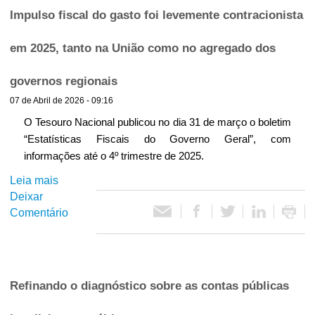
ã
í
Impulso fiscal do gasto foi levemente contracionista
o
f
t
em 2025, tanto na União como no agregado dos
o
s
i
governos regionais
s
07 de Abril de 2026 - 09:16
e
c
i
O Tesouro Nacional publicou no dia 31 de março o boletim
m
“Estatísticas Fiscais do Governo Geral”, com
a
p
informações até o 4º trimestre de 2025.
u
F
Leia mais
s
l
Deixar
o
s
i
Comentário
b
o
r
p
s
e
o
I
s
c
m
i
Refinando o diagnóstico sobre as contas públicas
p
t
a
u
i