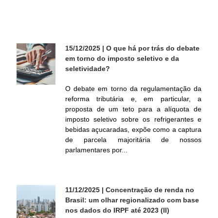
ó
r
15/12/2025
| O que há por trás do debate
em torno do imposto seletivo e da
i
seletividade?
o
O debate em torno da regulamentação da
reforma tributária e, em particular, a
d
proposta de um teto para a alíquota de
imposto seletivo sobre os refrigerantes e
bebidas açucaradas, expõe como a captura
e
de parcela majoritária de nossos
parlamentares por...
P
o
11/12/2025
| Concentração de renda no
Brasil: um olhar regionalizado com base
l
nos dados do IRPF até 2023 (II)