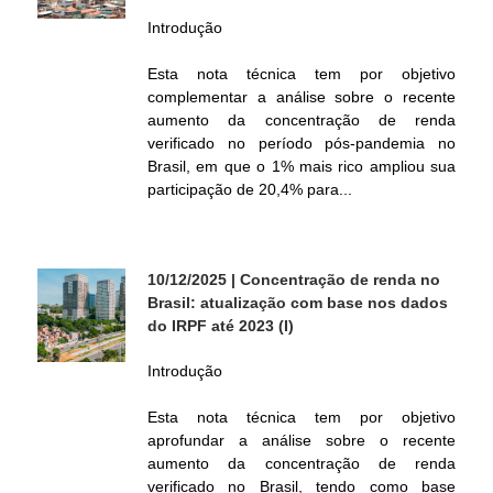
í
Introdução
t
Esta nota técnica tem por objetivo
complementar a análise sobre o recente
i
aumento da concentração de renda
verificado no período pós-pandemia no
Brasil, em que o 1% mais rico ampliou sua
c
participação de 20,4% para...
a
F
10/12/2025
| Concentração de renda no
Brasil: atualização com base nos dados
i
do IRPF até 2023 (I)
Introdução
s
Esta nota técnica tem por objetivo
c
aprofundar a análise sobre o recente
aumento da concentração de renda
a
verificado no Brasil, tendo como base