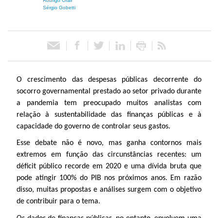
Rodrigo Orair
Sérgio Gobetti
ó
r
i
O crescimento das despesas públicas decorrente do
o
socorro governamental prestado ao setor privado durante
a pandemia tem preocupado muitos analistas com
d
relação à sustentabilidade das finanças públicas e à
capacidade do governo de controlar seus gastos.
e
Esse debate não é novo, mas ganha contornos mais
P
extremos em função das circunstâncias recentes: um
déficit público recorde em 2020 e uma dívida bruta que
o
pode atingir 100% do PIB nos próximos anos. Em razão
disso, muitas propostas e análises surgem com o objetivo
l
de contribuir para o tema.