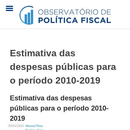
Pular
para
o
O
conteúdo
principal
b
Estimativa das
s
despesas públicas para
e
o período 2010-2019
r
Estimativa das despesas
v
públicas para o período 2010-
a
2019
05/01/2021
Manoel Pires
t