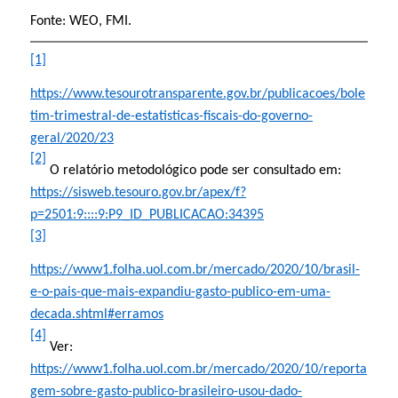
Fonte: WEO, FMI.
[1]
https://www.tesourotransparente.gov.br/publicacoes/bole
tim-trimestral-de-estatisticas-fiscais-do-governo-
geral/2020/23
[2]
O relatório metodológico pode ser consultado em:
https://sisweb.tesouro.gov.br/apex/f?
p=2501:9::::9:P9_ID_PUBLICACAO:34395
[3]
https://www1.folha.uol.com.br/mercado/2020/10/brasil-
e-o-pais-que-mais-expandiu-gasto-publico-em-uma-
decada.shtml#erramos
[4]
Ver:
https://www1.folha.uol.com.br/mercado/2020/10/reporta
gem-sobre-gasto-publico-brasileiro-usou-dado-