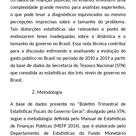
Os dados de finanças públicas, no entanto, envolvem uma
í
complexidade grande mesmo para analistas experientes,
o que pode levar a diagnósticos equivocados ou mesmo
t
percepções imprecisas sobre o tamanho do problema.
Tais distorções estatísticas são relevantes a ponto de
i
endossarem teses inadequadas sobre a dinâmica e o
tamanho do governo no Brasil. Essa nota técnica contribui
c
para a discussão estimando e analisando a evolução do
gasto público no Brasil no período de 2010 a 2019 a partir
a
da base de dados da Secretaria do Tesouro Nacional (STN)
que consolida as estatísticas dos três níveis de governo no
F
Brasil.
i
Metodologia
s
A base de dados presente no “Boletim Trimestral de
Estatísticas Fiscais do Governo Geral”, divulgado pela STN,
c
segue a metodologia definida pelo Manual de Estatísticas
de Finanças Públicas (MEFP 2014), que é elaborado pelo
a
Departamento de Estatísticas do Fundo Monetário