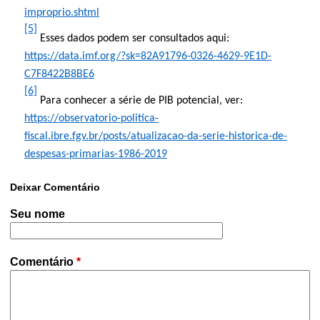
improprio.shtml
[5]
Esses dados podem ser consultados aqui:
https://data.imf.org/?sk=82A91796-0326-4629-9E1D-
C7F8422B8BE6
[6]
Para conhecer a série de PIB potencial, ver:
https://observatorio-politica-
fiscal.ibre.fgv.br/posts/atualizacao-da-serie-historica-de-
despesas-primarias-1986-2019
Deixar Comentário
Seu nome
Comentário
*