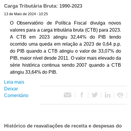
i
t
i
Carga Tributária Bruta: 1990-2023
c
u
a
o
13 de Maio de 2024 - 10:25
a
ç
s
l
O Observatório de Política Fiscal divulga novos
õ
:
i
valores para a carga tributária bruta (CTB) para 2023.
e
1
z
s
A CTB em 2023 atingiu 32,44% do PIB tendo
9
a
d
ocorrido uma queda em relação a 2023 de 0,64 p.p.
4
ç
e
do PIB quando a CTB atingiu o valor de 33,07% do
7
ã
r
PIB, maior nível desde 2011. O valor mais elevado da
-
o
e
série histórica continua sendo 2007 quando a CTB
2
d
c
atingiu 33,64% do PIB.
0
o
e
2
Leia mais
s
h
i
3
Deixar
o
i
t
Comentário
b
s
a
r
t
e
e
ó
d
C
r
e
a
i
s
Histórico de reavaliações de receita e despesas do
r
c
p