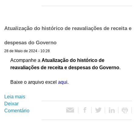
r
e
d
e
d
o
I
e
h
n
r
i
Atualização do histórico de reavaliações de receita e
v
a
s
e
l
t
despesas do Governo
s
:
ó
28 de Maio de 2024 - 10:28
t
1
r
i
Acompanhe a
Atualização do histórico de
9
i
m
8
reavaliações de receita e despesas do Governo
.
c
e
6
o
n
-
Baixe o arquivo excel
aqui
.
d
t
2
e
o
0
Leia mais
s
r
s
2
Deixar
o
e
p
3
Comentário
b
a
ú
r
v
b
e
a
l
A
l