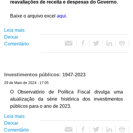
s
reavaliações de receita e despesas do Governo
.
p
r
Baixe o arquivo excel
aqui.
i
m
Leia mais
s
á
Deixar
o
r
Comentário
b
i
r
a
e
s
A
d
t
Investimentos públicos: 1947-2023
o
u
G
29 de Maio de 2024 - 17:05
a
o
l
O Observatório de Política Fiscal divulga uma
v
i
atualização da série histórica dos investimentos
e
z
públicos para o ano de 2023.
r
a
Leia mais
s
n
ç
Deixar
o
o
ã
Comentário
b
F
o