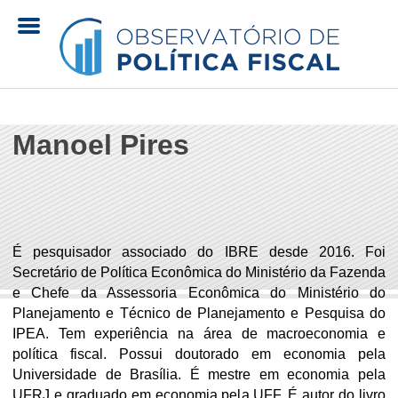
Pular
para
o
O
conteúdo
principal
Manoel Pires
b
s
e
É pesquisador associado do IBRE desde 2016. Foi
r
Secretário de Política Econômica do Ministério da Fazenda
e Chefe da Assessoria Econômica do Ministério do
v
Planejamento e Técnico de Planejamento e Pesquisa do
IPEA. Tem experiência na área de macroeconomia e
a
política fiscal. Possui doutorado em economia pela
Universidade de Brasília. É mestre em economia pela
t
UFRJ e graduado em economia pela UFF. É autor do livro