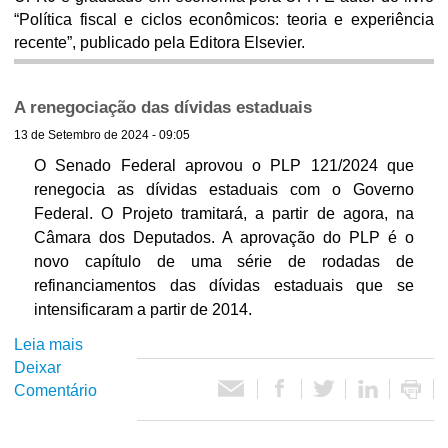
“Política fiscal e ciclos econômicos: teoria e experiência
ó
recente”, publicado pela Editora Elsevier.
r
A renegociação das dívidas estaduais
i
13 de Setembro de 2024 - 09:05
O Senado Federal aprovou o PLP 121/2024 que
o
renegocia as dívidas estaduais com o Governo
Federal. O Projeto tramitará, a partir de agora, na
d
Câmara dos Deputados. A aprovação do PLP é o
novo capítulo de uma série de rodadas de
e
refinanciamentos das dívidas estaduais que se
intensificaram a partir de 2014.
P
Leia mais
s
o
Deixar
o
Comentário
b
l
r
e