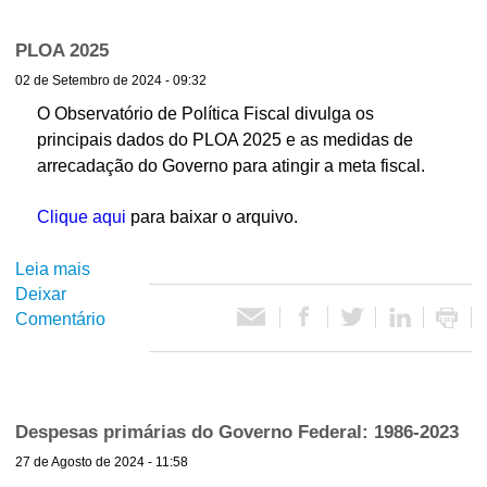
A
í
r
PLOA 2025
e
t
02 de Setembro de 2024 - 09:32
n
e
O Observatório de Política Fiscal divulga os
i
g
principais dados do PLOA 2025 e as medidas de
o
arrecadação do Governo para atingir a meta fiscal.
c
c
i
a
Clique aqui
para baixar o arquivo.
a
ç
F
Leia mais
s
ã
Deixar
o
o
Comentário
b
i
d
r
a
e
s
s
P
d
L
c
Despesas primárias do Governo Federal: 1986-2023
í
O
v
27 de Agosto de 2024 - 11:58
A
a