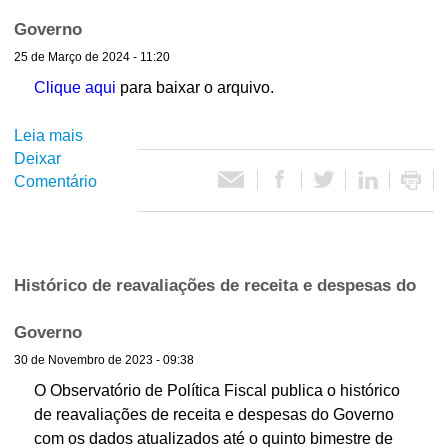
g
o
e
Governo
a
d
s
25 de Março de 2024 - 11:20
T
e
a
r
Clique aqui
para baixar o arquivo.
r
s
i
e
d
b
a
Leia mais
s
o
u
v
Deixar
o
G
t
a
Comentário
b
o
á
l
r
v
r
i
e
e
i
a
H
r
a
ç
i
n
Histórico de reavaliações de receita e despesas do
B
õ
s
o
r
e
t
-
Governo
u
s
ó
3
30 de Novembro de 2023 - 09:38
t
d
r
º
a
e
i
b
O Observatório de Política Fiscal publica o histórico
:
r
c
i
de reavaliações de receita e despesas do Governo
1
e
o
m
com os dados atualizados até o quinto bimestre de