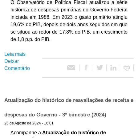
i
2
O Observatório de Política Fiscal atualizou a série
d
0
histórica de despesas primárias do Governo Federal
l
a
2
iniciada em 1986. Em 2023 o gasto primário atingiu
s
5
19,6% do PIB, depois de dois anos seguidos em que
e
se situou ao redor de 17,8% do PIB, um crescimento
s
de 1,8 p.p. do PIB.
t
a
Leia mais
s
d
Deixar
o
u
Comentário
b
a
r
i
e
s
D
e
Atualização do histórico de reavaliações de receita e
s
p
despesas do Governo - 3º bimestre (2024)
e
26 de Agosto de 2024 - 16:01
s
a
Acompanhe a
Atualização do histórico de