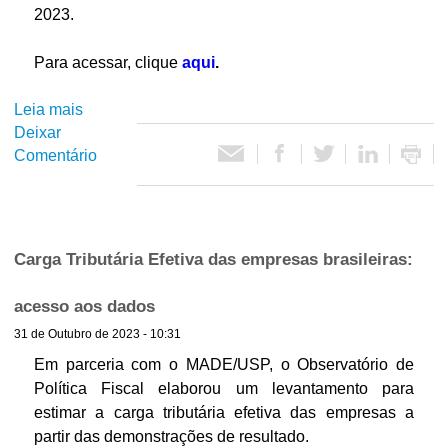
9
c
d
e
2023.
9
e
e
s
0
i
r
t
Para acessar, clique
aqui
.
-
t
e
r
2
a
a
e
Leia mais
s
0
e
v
(
Deixar
o
2
d
a
2
Comentário
b
3
e
l
0
r
s
i
2
e
p
a
4
H
e
ç
)
i
Carga Tributária Efetiva das empresas brasileiras:
s
õ
s
a
e
t
acesso aos dados
s
s
ó
d
d
31 de Outubro de 2023 - 10:31
r
o
e
i
Em parceria com o MADE/USP, o Observatório de
G
r
c
Política Fiscal elaborou um levantamento para
o
e
o
estimar a carga tributária efetiva das empresas a
v
c
d
partir das demonstrações de resultado.
e
e