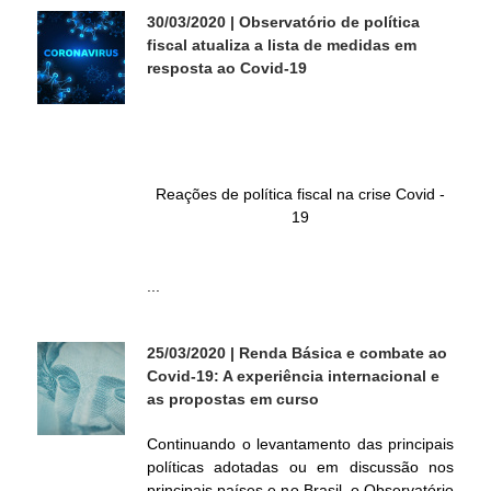
30/03/2020
| Observatório de política
l
fiscal atualiza a lista de medidas em
resposta ao Covid-19
Reações de política fiscal na crise Covid -
19
...
25/03/2020
| Renda Básica e combate ao
Covid-19: A experiência internacional e
as propostas em curso
Continuando o levantamento das principais
políticas adotadas ou em discussão nos
principais países e no Brasil, o Observatório