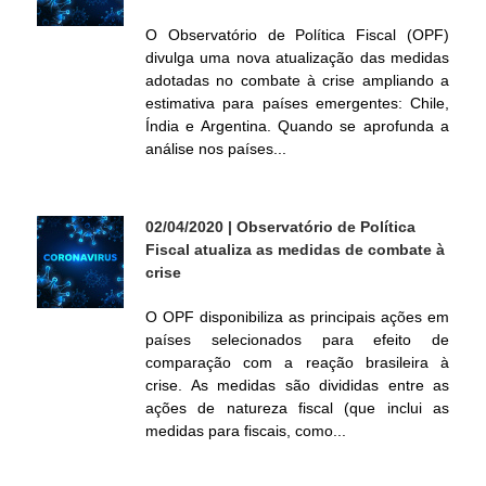
í
O Observatório de Política Fiscal (OPF)
divulga uma nova atualização das medidas
t
adotadas no combate à crise ampliando a
estimativa para países emergentes: Chile,
i
Índia e Argentina. Quando se aprofunda a
análise nos países...
c
a
02/04/2020
| Observatório de Política
Fiscal atualiza as medidas de combate à
F
crise
O OPF disponibiliza as principais ações em
i
países selecionados para efeito de
comparação com a reação brasileira à
s
crise. As medidas são divididas entre as
ações de natureza fiscal (que inclui as
c
medidas para fiscais, como...
a