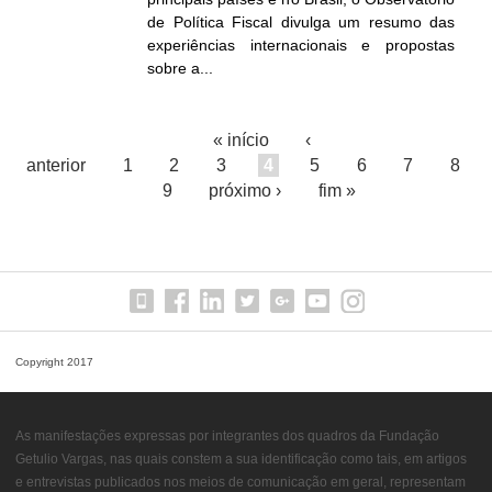
de Política Fiscal divulga um resumo das
experiências internacionais e propostas
sobre a...
« início
‹
P
anterior
1
2
3
4
5
6
7
8
9
próximo ›
fim »
á
g
i
n
a
Copyright 2017
s
As manifestações expressas por integrantes dos quadros da Fundação
Getulio Vargas, nas quais constem a sua identificação como tais, em artigos
e entrevistas publicados nos meios de comunicação em geral, representam