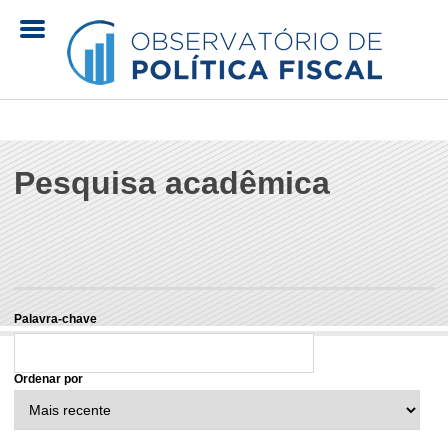
Pular
para
o
O
conteúdo
principal
b
Pesquisa acadêmica
s
e
r
Palavra-chave
v
Ordenar por
a
t