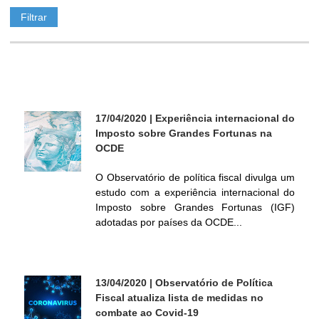
ó
r
i
17/04/2020
| Experiência internacional do
o
Imposto sobre Grandes Fortunas na
OCDE
d
O Observatório de política fiscal divulga um
estudo com a experiência internacional do
e
Imposto sobre Grandes Fortunas (IGF)
adotadas por países da OCDE...
P
o
13/04/2020
| Observatório de Política
l
Fiscal atualiza lista de medidas no
combate ao Covid-19